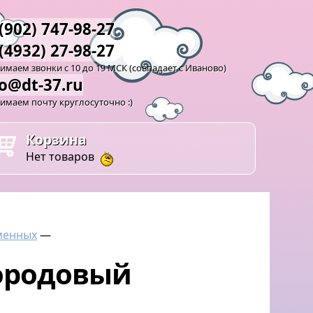
(902) 747-98-27
(4932) 27-98-27
маем звонки с 10 до 19 МСК (совпадает с Иваново)
fo@dt-37.ru
имаем почту круглосуточно :)
Корзина
Нет товаров
менных
—
ородовый