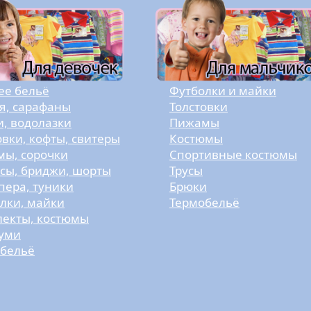
е бельё
Футболки и майки
я, сарафаны
Толстовки
и, водолазки
Пижамы
овки, кофты, свитеры
Костюмы
ы, сорочки
Спортивные костюмы
сы, бриджи, шорты
Трусы
ера, туники
Брюки
лки, майки
Термобельё
екты, костюмы
уми
бельё