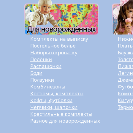
Комплекты на выписку
Нижне
Постельное бельё
Плать
Наборы в кроватку
Блузк
Пелёнки
Толст
Распашонки
Пижам
Боди
Легин
Ползунки
Джемп
Комбинезоны
Футбо
Костюмы, комплекты
Компл
Кофты, футболки
Кигур
Чепчики, шапочки
Термо
Крестильные комплекты
Разное для новорождённых