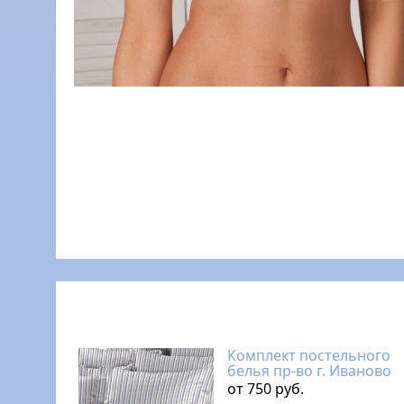
Комплект постельного
белья пр-во г. Иваново
от 750 руб.