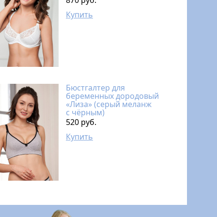
870 руб.
Купить
Бюстгалтер для
беременных дородовый
«Лиза» (серый меланж
с чёрным)
520 руб.
Купить