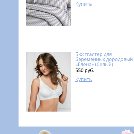
Купить
Бюстгалтер для
беременных дородовый
«Елена» (белый)
550 руб.
Купить