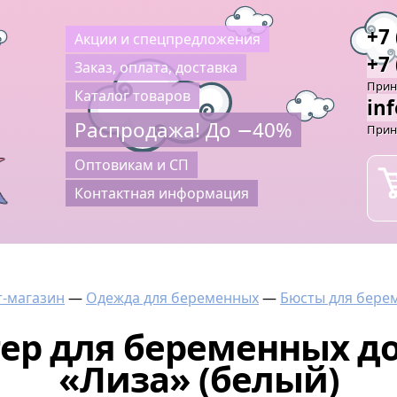
+7 
Акции и спецпредложения
+7 
Заказ, оплата, доставка
Прини
Каталог товаров
in
Распродажа! До −40%
Прин
Оптовикам и СП
Контактная информация
-магазин
—
Одежда для беременных
—
Бюсты для бере
тер для беременных д
«Лиза» (белый)