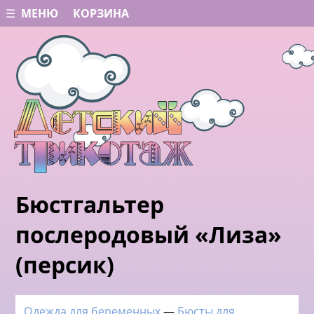
☰ МЕНЮ
КОРЗИНА
Бюстгальтер
послеродовый «Лиза»
(персик)
Одежда для беременных
—
Бюсты для