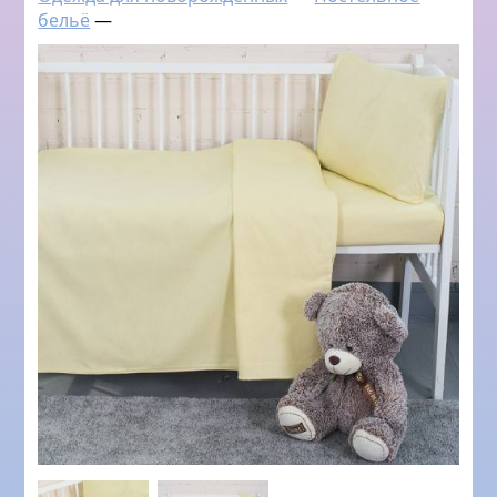
бельё
—