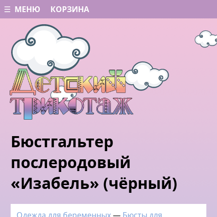
☰ МЕНЮ
КОРЗИНА
Бюстгальтер
послеродовый
«Изабель» (чёрный)
Одежда для беременных
—
Бюсты для