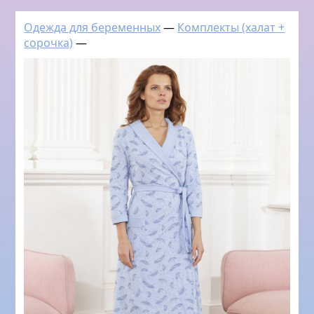
Одежда для беременных
—
Комплекты (халат +
сорочка)
—