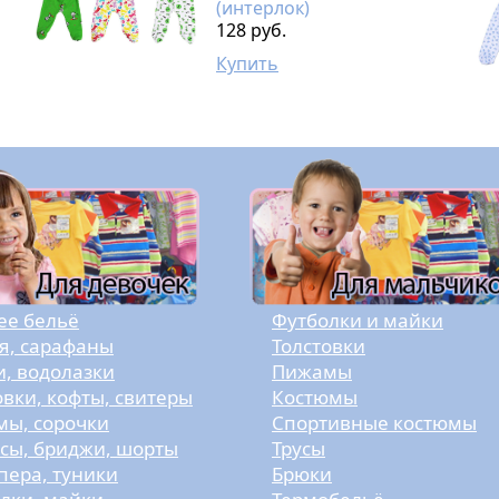
(интерлок)
128 руб.
Купить
е бельё
Футболки и майки
я, сарафаны
Толстовки
и, водолазки
Пижамы
овки, кофты, свитеры
Костюмы
ы, сорочки
Спортивные костюмы
сы, бриджи, шорты
Трусы
ера, туники
Брюки