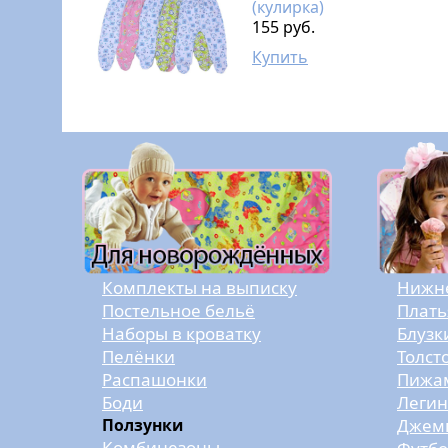
(кулирка)
155 руб.
Купить
Комплекты на выписку
Нижне
Постельное бельё
Плать
Наборы в кроватку
Блузк
Пелёнки
Толст
Распашонки
Пижам
Боди
Легин
Ползунки
Джемп
Комбинезоны