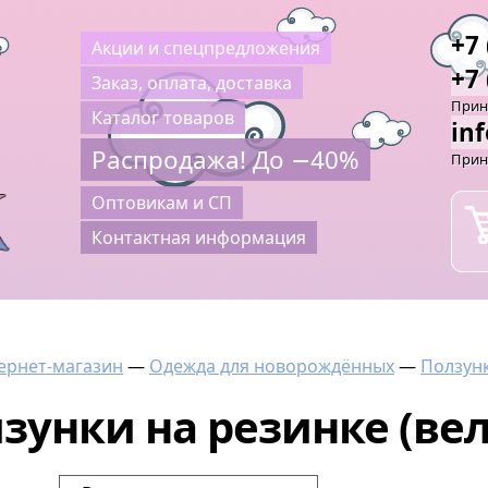
+7 
Акции и спецпредложения
+7 
Заказ, оплата, доставка
Прини
Каталог товаров
in
Распродажа! До −40%
Прин
Оптовикам и СП
Контактная информация
ернет-магазин
—
Одежда для новорождённых
—
Ползун
зунки на резинке (ве