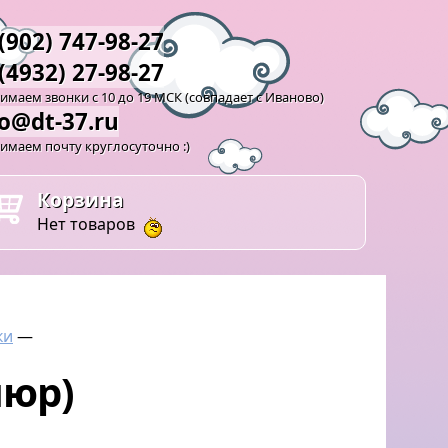
(902) 747-98-27
(4932) 27-98-27
маем звонки с 10 до 19 МСК (совпадает с Иваново)
fo@dt-37.ru
имаем почту круглосуточно :)
Корзина
Нет товаров
ки
—
люр)