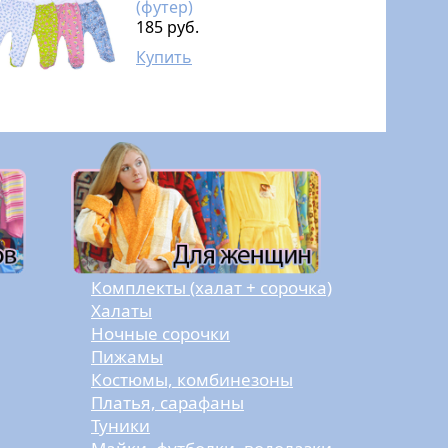
(футер)
185 руб.
Купить
Комплекты (халат + сорочка)
Халаты
Ночные сорочки
Пижамы
Костюмы, комбинезоны
Платья, сарафаны
Туники