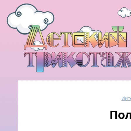
Инт
Пол