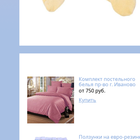
Комплект постельного
белья пр-во г. Иваново
от 750 руб.
Купить
Ползунки на евро-резин